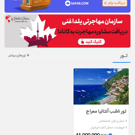
تـور
تورهای بیشتر
تور 6شب آنتالیا معراج
حمل و نقل: نامشخص
فروشنده: مجلل گشت ایرانیان
41,000,000