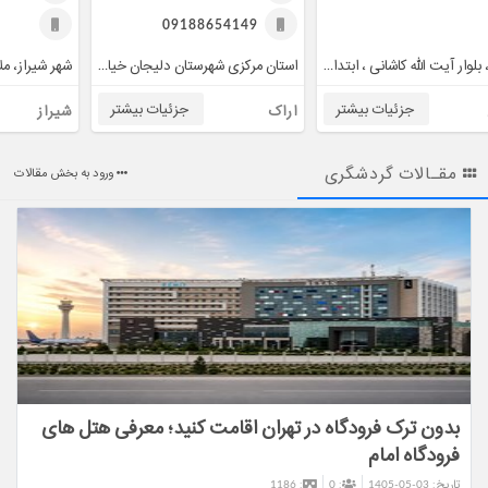
09188654149
تهران ، بلوار آیت الله کاشانی ، ابتدای جنت اباد ، نبش کوچه نیرو ، ساختمان آتام ، طبقه همکف ، واحد ۲
استان مرکزی شهرستان دلیجان خیابان بهشتی شمالی روبروی لوازم خانگی بیات
جزئیات بیشتر
جزئیات بیشتر
اراک
شیراز
مقـالات گردشگری
ورود به بخش مقالات
بدون ترک فرودگاه در تهران اقامت کنید؛ معرفی هتل های
فرودگاه امام
تاریخ:
1405-05-03
: 0
: 1186