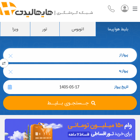
بلیط هواپیما
اتوبوس
تور
ویزا
پرواز از
پرواز به
تاریخ پرواز
جــستجـوی بــلیــط