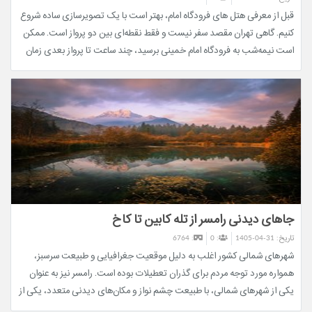
قبل از معرفی هتل‌ های فرودگاه امام، بهتر است با یک تصویرسازی ساده شروع
کنیم. گاهی تهران مقصد سفر نیست و فقط نقطه‌ای بین دو پرواز است. ممکن
است نیمه‌شب به فرودگاه امام خمینی برسید، چند ساعت تا پرواز بعدی زمان
داشته باشید و تنها چیزی که لازم دارید، جایی آرام برای استراحت باشد. در این
شرایط، رفتن به مرکز شهر برای چند ساعت اقامت، بیشتر از اینکه کمک‌کننده
باشد، زمان و انرژی شما را هدر می‌دهد.
جاهای دیدنی رامسر از تله کابین تا کاخ
تاریخ:
1405-04-31
: 0
: 6764
شهرهای شمالی کشور اغلب به دلیل موقعیت جغرافیایی و طبیعت سرسبز،
همواره مورد توجه مردم برای گذران تعطیلات بوده است. رامسر نیز به عنوان
یکی از شهرهای شمالی، با طبیعت چشم نواز و مکان‌های دیدنی متعدد، یکی از
محبوب‌ترین مقصدها برای سفر است. اگر به این شهر سفر کنید قطعا پی