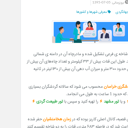
1395-07-05
بروزرسانی:
هانگردی
معرفی شهرها و کشورها
 شاخه ی فرعی تشکیل شده و مادرچاه آن در دامنه ی شمالی
سیاه کوه و خروجی کنونی قنات در جنوب محله ی معروف به قصبه شهر (کوی شرقی) قرار دارد. طول این قنات بیش از ۳۳ کیلومتر و تعداد چاه‌های آن بیش از
۴۷۰ حلقه می باشد که عمق مادرچاه اصلی در انتهای رشته "دولاب نو" با توجه به شیب زمین حدود ۳۰۰ متر و میزان آب دهی آن بیش از ۱۳۰ لیتر در ثانیه
دشگری خراسان
محسوب می شود که سالانه گردشگران بسیاری
 می انجامد.
و یا
تور مشهد
را تهیه کنید و سپس با
تور طبیعت گردی
صبه، کانال اصلی کاریز بوده که در
زمان هخامنشیان
حفر شده
و به دنبال آن رشته های دیگر قنات در مواقع خشکسالی حفر شده اما ریزش پی در پی کاریز باعث شد که در فاصله ۶۸۳ متری، قنات را به دو شاخه تقسیم کنند