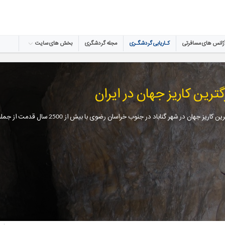
ژانس های مسافرتی
کـاریابی گردشگـری
مجله گردشگری
بخش های سایت
گترین کاریز جهان در ایران
اریز جهان در شهر گناباد در جنوب خراسان رضوی با بیش از 2500 سال قدمت از جمله شگفت انگیزترین سازه هاییست که تا به حال دیده اید.