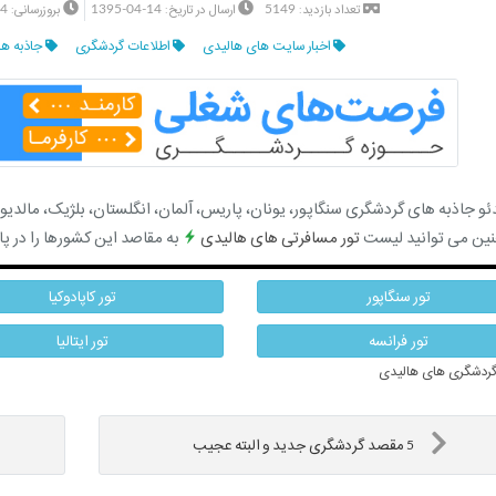
24
1395-04-14
5149
تعداد بازدید:
ارسال در تاریخ:
بروزرسانی:
اخبار سایت های هالیدی
اطلاعات گردشگری
جاذبه ها
ئو جاذبه های گردشگری سنگاپور، یونان، پاریس، آلمان، انگلستان، بلژیک، مالدیو، چین
ین می توانید لیست
تور مسافرتی های هالیدی
به مقاصد این کشورها را در پای
تور سنگاپور
تور کاپادوکیا
تور فرانسه
تور ایتالیا
ردشگری های هالیدی
5 مقصد گردشگری جدید و البته عجیب