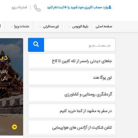
وارد حساب کاربری خود شوید یا
ثبت نام کنید
|
استرداد رزرو
صفحه اصلی
بلیط اتوبوس
تور مسافرتی
خدمات ویزا
آ
دید
جاهای دیدنی رامسر از تله کابین تا کاخ
پاتای
تور یوگا هند
یکی ا
گردشگری روستایی و کشاورزی
در سفر به مشهد از کجا خرید کنیم
تلفن شکایت از آژانس های هواپیمایی