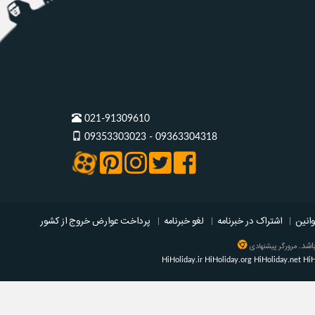
021-91309610
09353303023 - 09363304318
وانین
|
اشتراک در خبرنامه
|
لغو خبرنامه
|
پرداخت عوارض خروج از کشور
باشد.
مرورگر پیشنهادی
HiHoliday.ir
HiHoliday.org
HiHoliday.net
HiH