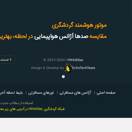
موتور هوشمند گردشگری
مقایسه
صدها آژانس هواپیمایی
در لحظه، بهترین
© 2013-2024 |
HiHoliday
استخدا
Design & Develop by
EchoTechTeam
صفحه اصلی
|
آژانس های مسافرتی
|
تورهای مسافرتی
|
بلیط لحظه آخر
استفاده از مطالب سایت ‌
شبکه گردشگری HiHoliday در آدرس های زیر معتبر بوده و وب سایت های دیگر با این نام کلاه بردار و مورد تایید این شرکت نمی باشند.