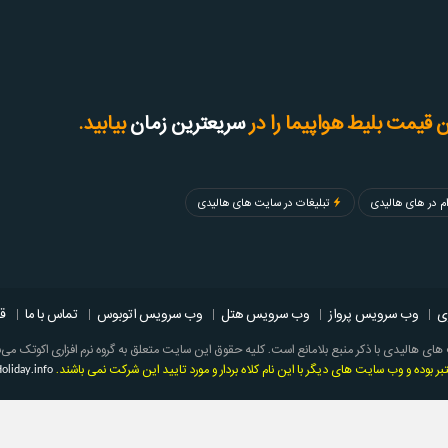
 قیمت بلیط هواپیما را در
سریعترین زمان
بیابید.
م در های هالیدی
تبلیغات در سایت های هالیدی
ی
|
وب سرویس پرواز
|
وب سرویس هتل
|
وب سرویس اتوبوس
|
تماس با ما
|
ق
های هالیدی با ذکر منبع بلامانع است. کلیه حقوق این سایت متعلق به گروه نرم افزاری اکوتک می‌
oliday.info