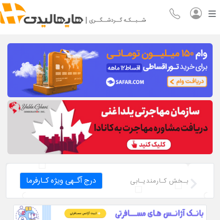
درج آگـهی ویژه کـارفرما
بـخش کـارمندیـابی