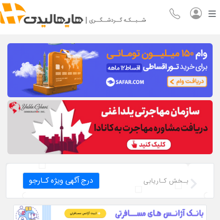
درج آگهی ویژه کـارجو
بـخش کـاریابی