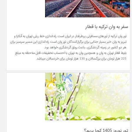
سفر به وان ترکیه با قطار
تور وان ترکیه از تورهای مسافرتی پرطرفدار در ایران است. راه اندازی خط ریلی تهران به آنکارا و
تبریز به وان خبر بسیار جذابی برای برگزارکنندگان تور وان است. راه اندازی این مسیر سرسبز برای
هر دو کشور در زمینه گردشگری ، باعث رونق گردشگری خواهد بود.
بلیط قطار تهران به وان و همچنین وان به تهران با احتساب تخفیفات قابل ملاحظه به مبلغ
225 هزار تومان برای بزرگسالان و 130 هزار تومان برای خردسالان میباشد.
تور نوروز 1405 کجا بریم؟