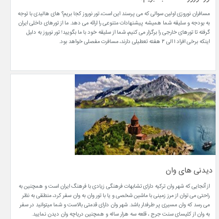
مسافران نوروزی اولین سوالی که می پرسند این است، تور نوروز کجا بریم؟ های هالیدی با توجه
به بودجه و سلیقه شما همیشه پیشنهادات متنوعی را ارائه می دهد. ما از تورهای داخلی ایران
گرفته تا تورهای خارجی را برگزار می کنیم، شما از سلیقه خود با ما بگویید! تور نوروز به دلیل
اینکه برخی افراد ۱ الی ۲ هفته تعطیلی دارند، مسافرت مفصلی خواهد بود.
دیدنی های وان
از آنجایی که شهر وان ترکیه دارای تشابهات فرهنگی زیادی با فرهنگ ایران است و همچنین به
راحتی می توان از مرز زمینی با ماشین شخصی و یا با تور وان به وان سفر کرد، منطقی به نظر
می رسد که وان مسیری پر طرفدار باشد. شهر وان دارای قدمتی بالاست و شما میتوانید در سفر
به وان از کلیسای سنت جرج ، قلعه سه هزار ساله و همچنین دریاچه وان دیدن نمایید.