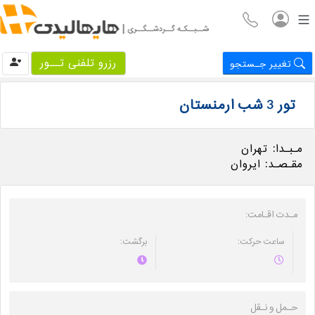
رزرو تلفنی تــور
تغییر جـستجو
تور 3 شب ارمنستان
مـبـدا:
تهران
مقـصـد:
ایروان
مـدت اقـامت:
ساعت حرکت:
برگشت:
حـمل و نـقل