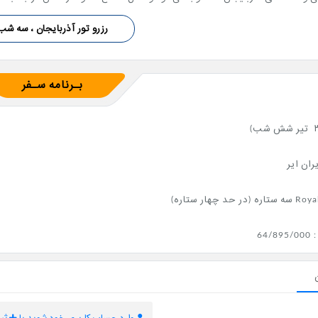
رزرو تور آذربایجان ، سه شب
بـرنامه سـفر
یران ایر
در حد چهار ستاره)
64/