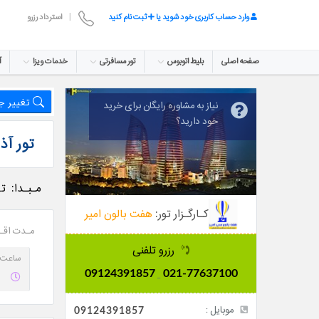
وارد حساب کاربری خود شوید یا
ثبت نام کنید
|
استرداد رزرو
صفحه اصلی
بلیط اتوبوس
تور مسافرتی
خدمات ویزا
آ
تغییر 
نیاز به مشاوره رایگان برای خرید
خود دارید؟
تور آذ
مـبـدا:
ته
کـارگـزار تور:
هفت بالون امیر
مـدت اقـ
رزرو تلفنی
ساعت 
09124391857
021-77637100
_
موبایل :
09124391857