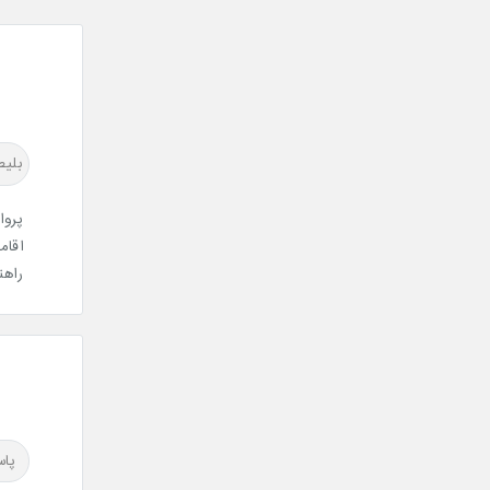
بلی
پروا
اقام
راهن
پاس