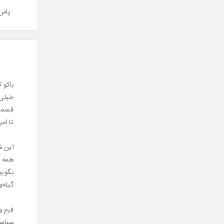
پاس با 
باکو 
خیلی‌
قسمت 
تا ام
این ش
همه ا
بگویی
گیله‌و
فرم و
سیاسی