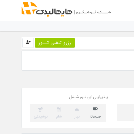
رزرو تلفنی تــور
پـذیرایـی این تـور شـامل
صبحانه
نهار
شام
نوشیدنی