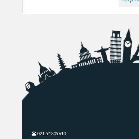
 نام کنید
021-91309610