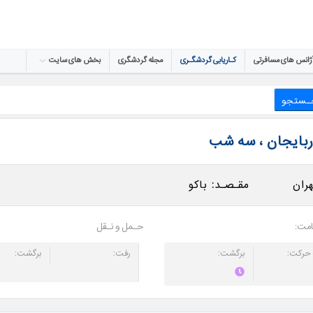
ژانس های مسافرتی
کـاریابی گردشگـری
مجله گردشگری
بخش های سایت
جـستجو
ربایجان ، سه شب
ران
مقـصـد:
باکو
امت:
حـمل و نـقل
حرکت:
برگشت:
رفت:
برگشت: