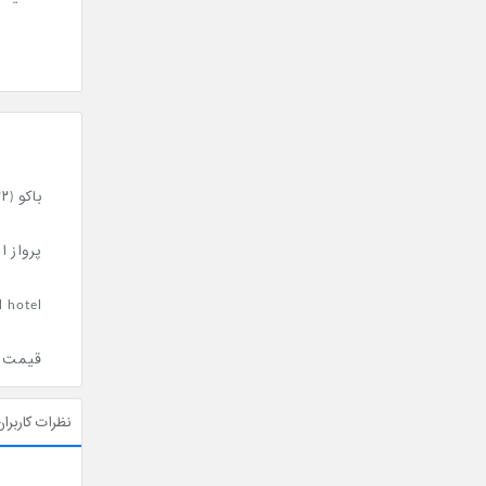
باکو (۲۲ تیر شش شب)
پرواز ا
Royal hotel سه ستاره (
قیمت : 895/000
نظرات کاربران