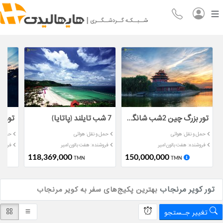
تور بزرگ چین 2شب شانگهای 2شب هانگژو 4شب پکن
7 شب تایلند (پاتایا)
تور آنتالیا 
حمل و نقل: هوائی
حمل و نقل: هوائی
حمل و 
فروشنده: هفت بالون امیر
فروشنده: هفت بالون امیر
فروشند
118,369,000
150,000,000
TMN
TMN
تور کویر مرنجاب
بهترین پکیج‌های سفر به کویر مرنجاب
تغییر جـستجو