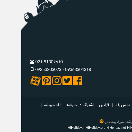
021-91309610
09353303023 - 09363304318
تماس با ما
|
قوانین
|
اشتراک در خبرنامه
|
لغو خبرنامه
|
باشد.
مرورگر پیشنهادی
HiHoliday.ir
HiHoliday.org
HiHoliday.net
HiH