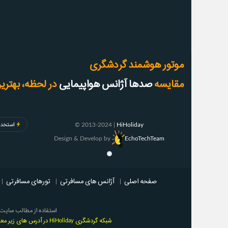
موتور هوشمند گردشگری
مقایسه
صدها آژانس هواپیمایی
در لحظه، بهترین
© 2013-2024 |
HiHoliday
استخدا
Design & Develop by
EchoTechTeam
صفحه اصلی
|
آژانس های مسافرتی
|
تورهای مسافرتی
|
استفاده از مطالب سایت ‌
شبکه گردشگری HiHoliday در آدرس های زیر معتبر بوده و وب سایت های دیگر با این نام کلاه بردار و مورد تایید این شرکت نمی باشند.