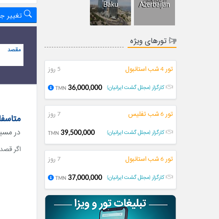
Baku
Azerbaijan
تغییر ج
تورهای ویژه
مقصد
تور 4 شب استانبول
5 روز
36,000,000
کارگزار (مجلل گشت ایرانیان)
TMN
تور 6 شب تفلیس
7 روز
متاسفا
در مسیر
39,500,000
کارگزار (مجلل گشت ایرانیان)
TMN
اگر قصد 
تور 6 شب استانبول
7 روز
37,000,000
کارگزار (مجلل گشت ایرانیان)
TMN