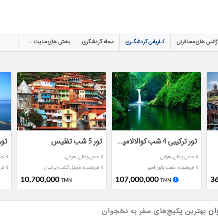
ژانس های مسافرتی
کـاریابی گردشگـری
مجله گردشگری
بخش های سایت
تور ترکیبی 4 شب کوالالامپور 3 شب سنگاپور
تور 5 شب تفلیس
حمل و نقل: هوائی
حمل و نقل: هوائی
حمل
فروشنده: هفت بالون امیر
فروشنده: مجلل گشت ایرانیان
فرو
10,700,000
107,000,000
36
TMN
TMN
ان
بهترین پکیج‌های سفر به نخجوان