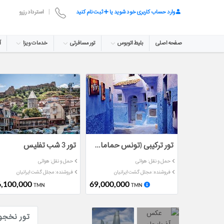
وارد حساب کاربری خود شوید یا
ثبت نام کنید
|
استرداد رزرو
صفحه اصلی
بلیط اتوبوس
تور مسافرتی
خدمات ویزا
آ
تور ترکیبی (تونس حمامات)هشت روزه مرداد ماه
تور 3 شب تفلیس
حمل و نقل: هوائی
حمل و نقل: هوائی
فروشنده: مجلل گشت ایرانیان
فروشنده: مجلل گشت ایرانیان
,100,000
69,000,000
TMN
TMN
تور نخجو