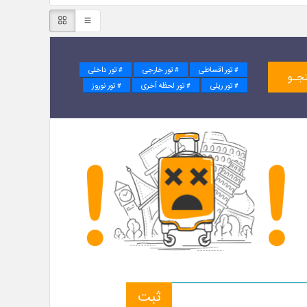
# تور اقساطی
# تور خارجی
# تور داخلی
جـو
# تور ریلی
# تور لحظه آخری
# تور نوروز
ثبت