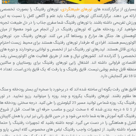
سیاری از برگزارکننده های
تورهای طبیعتگردی
، تورهای رفتینگ را بصورت تخصصی
ارائه می دهند. برگزارکنندگان تورهای رفتینگ باید علم و آگاهی کامل را نسبت به این
ورزش تفریحی داشته باشند. با تورهای رفتینگ شما سفری جذاب را در دل طبیعت تجربه
خواهید کرد. رودخانه هایی که تورهای رفتینگ در آن انجام می شود معمولا از میان
کوهستان ها، جنگل ها، مزارع و روستاها گذر می کنند. تورهای رفتینگ جزء تورهای
اکوتوریسم هستند. افرادی که طرفدار تورهای رفتینگ هستند برای محیط زیست احترام
زیادی قائل هستند. لیدرهای تور رفتینگ نیز از تخصص و توانایی برخودارند و دوره های
تخصصی را گذرانده اند. کشورهای نپال و هند از طریق فعالیت های اکوتوریستی رشد
اقتصادی فراوانی داشته اند. اشتغال زایی تورهای رفتینگ برای روستاییان و ساکنین
منطقه قابل چشم پوشی نیست. قایق رفتینگ و یا رفت که یک قایق بادی است، تعداد 4
تا 18 نفر گنجایش دارد.
قایق های رفت بگونه ای ساخته شده اند که در برخورد با صخره ای بستر رودخانه و سنگ
ها مقاوم باشند. تورهای رفتینگ یکروزه و چند روزه را میتوانید رزرو نمایید. در تور
رفتینگ یک روزه شما می توانید مسیر 25 کیلومتری را طی کنید. درجه سختی رودخانه ها
از 1 تا 6 درجه بندی شده که 6 سخت ترین و مناسب حرفه ای ها است. قبل از شروع
رفتینگ کلیه آموزش ها به شما داده می شود و در حین قایق رانی نیز لیدر یا همان کاپیتان
کنترل و هماهنگی را در دست می گیرد. توجه داشته باشید که تجهیزات رفتینگ را حتما
همراه داشته باشید. از تجهیزات واجب رفتینگ لباس های مخصوص، کلاه ایمنی، پارو و
جلیقه نجات می باشد. تجهیزات مورد نیاز احتمالی از نظیر کیف کمک های اولیه، چاقوی