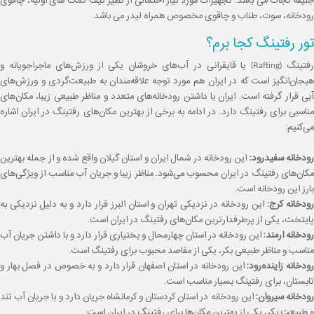
رودخانه، سوت، طناب و چاقوی مخصوص همراه لیدر می باشد.
تور رفتینگ کجا برم؟
رفتینگ (Rafting) یا قایقرانی در آب‌های خروشان یکی از ورزش‌های ماجراجویانه و
هیجان‌انگیز است که در ایران هم مورد توجه علاقه‌مندان به طبیعت‌گردی و ورزش‌های
آبی قرار گرفته است. ایران با داشتن رودخانه‌های متعدد و مناظر طبیعی زیبا، مکان‌های
مناسبی برای رفتینگ دارد. در ادامه به برخی از بهترین مکان‌های رفتینگ در ایران اشاره
می‌کنیم:
ودخانه سفیدرود:
این رودخانه در شمال ایران و استان گیلان واقع شده و از جمله بهترین
مکان‌های رفتینگ در ایران محسوب می‌شود. مناظر زیبا و جریان آب مناسب از ویژگی‌های
بارز این رودخانه است.
رودخانه کرج:
این رودخانه در نزدیکی تهران و استان البرز قرار دارد و به دلیل نزدیکی به
پایتخت، یکی از پرطرفدارترین مکان‌های رفتینگ در ایران است.
رودخانه ارمند:
این رودخانه در استان چهارمحال و بختیاری قرار دارد و با داشتن جریان آب
مناسب و مناظر طبیعی بکر، یکی از مقاصد محبوب برای رفتینگ است.
ودخانه زاینده‌رود:
این رودخانه در استان اصفهان قرار دارد و به خصوص در فصل بهار و
تابستان، برای رفتینگ بسیار مناسب است.
ودخانه سیروان:
این رودخانه در استان کردستان و کرمانشاه جریان دارد و با جریان آب تند
و طبیعت بکر، یکی از بهترین مکان‌ها برای رفتینگ در ایران است.