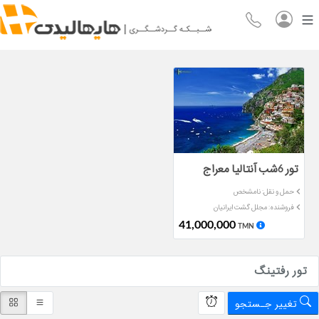
تور 6شب آنتالیا معراج
حمل و نقل: نامشخص
فروشنده: مجلل گشت ایرانیان
41,000,000
TMN
تور رفتینگ
تغییر جـستجو